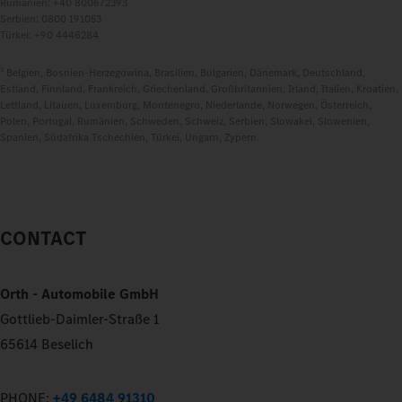
Rumänien: +40 800672393
Serbien: 0800 191053
Türkei: +90 4446284
3
Belgien, Bosnien-Herzegowina, Brasilien, Bulgarien, Dänemark, Deutschland,
Estland, Finnland, Frankreich, Griechenland, Großbritannien, Irland, Italien, Kroatien,
Lettland, Litauen, Luxemburg, Montenegro, Niederlande, Norwegen, Österreich,
Polen, Portugal, Rumänien, Schweden, Schweiz, Serbien, Slowakei, Slowenien,
Spanien, Südafrika Tschechien, Türkei, Ungarn, Zypern.
CONTACT
Orth - Automobile GmbH
Gottlieb-Daimler-Straße 1
65614 Beselich
PHONE:
+49 6484 91310