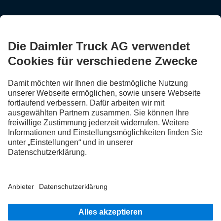
BLEIB IN KONTAKT.
Entdecke Mercedes-Benz Trucks auf unseren digitalen
Kanälen.
FOLLOW THE ROADSTARS.
Tausche jetzt Erfahrungen mit anderen Truckerinnen und
Truckern aus.
Steig ein