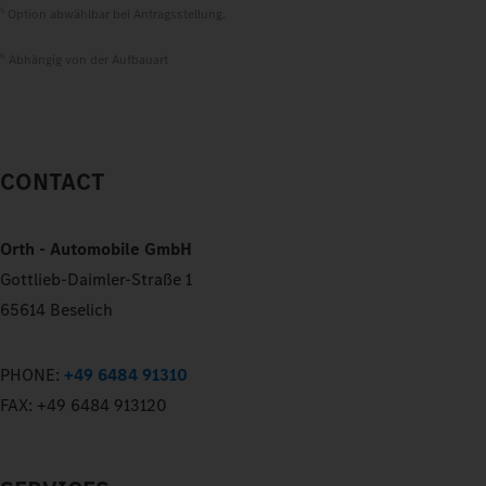
5
Option abwählbar bei Antragsstellung.
6
Abhängig von der Aufbauart
CONTACT
Orth - Automobile GmbH
Gottlieb-Daimler-Straße 1
65614 Beselich
PHONE:
+49 6484 91310
FAX:
+49 6484 913120