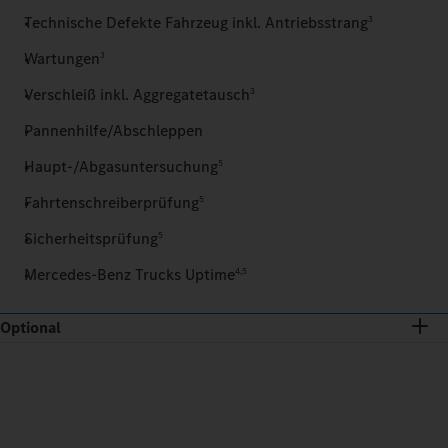
Technische Defekte Fahrzeug inkl. Antriebsstrang
3
Wartungen
3
Verschleiß inkl. Aggregatetausch
3
Pannenhilfe/Abschleppen
Haupt-/Abgasuntersuchung
5
Fahrtenschreiberprüfung
5
Sicherheitsprüfung
5
Mercedes‑Benz Trucks Uptime
4,5
Optional