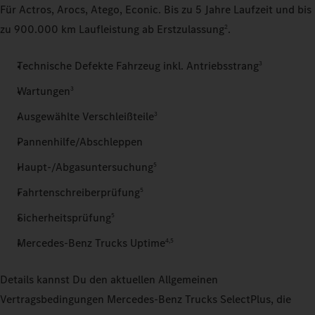
Für Actros, Arocs, Atego, Econic. Bis zu 5 Jahre Laufzeit und bis
zu 900.000 km Laufleistung ab Erstzulassung
.
2
Technische Defekte Fahrzeug inkl. Antriebsstrang
3
Wartungen
3
Ausgewählte Verschleißteile
3
Pannenhilfe/Abschleppen
Haupt-/Abgasuntersuchung
5
Fahrtenschreiberprüfung
5
Sicherheitsprüfung
5
Mercedes‑Benz Trucks Uptime
4,5
Details kannst Du den aktuellen Allgemeinen
Vertragsbedingungen Mercedes‑Benz Trucks SelectPlus, die