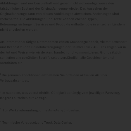
Abbildungen sind nur beispielhaft und geben nicht notwendigerweise den
tatsächlichen Zustand der Originalfahrzeuge wieder. Das Aussehen der
Originalfahrzeuge kann von diesen Abbildungen abweichen. Änderungen sind
vorbehalten. Die Abbildungen und Texte können ebenso Typen,
Betreuungsleistungen, Services und Produkte enthalten, die in einzelnen Ländern
nicht angeboten werden.
Als international tätiges Unternehmen zählen Chancengleichheit, Vielfalt, Offenheit
und Respekt zu den Grundüberzeugungen der Daimler Truck AG. Dies zeigen wir in
der Art und Weise, wie wir denken, handeln und kommunizieren. Grundsätzlich
schließen alle gewählten Begriffe selbstverständlich alle Geschlechter und
Identitäten ein.
1
Die genauen Konditionen entnehmen Sie bitte den aktuellen AGB bei
Vertragsabschluss.
2
Je nachdem, was zuerst eintritt. Gültigkeit abhängig vom jeweiligen Fahrzeug,
längere Laufzeiten auf Anfrage.
3
Für Werkslieferumfang, ohne An-/Auf-/Einbauten.
4
Technische Voraussetzung Truck Data Center.