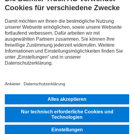
Kanälen.
FOLLOW THE ROADSTARS.
Tausche jetzt Erfahrungen mit anderen Truckerinnen und
Truckern aus.
Steig ein
Impressum