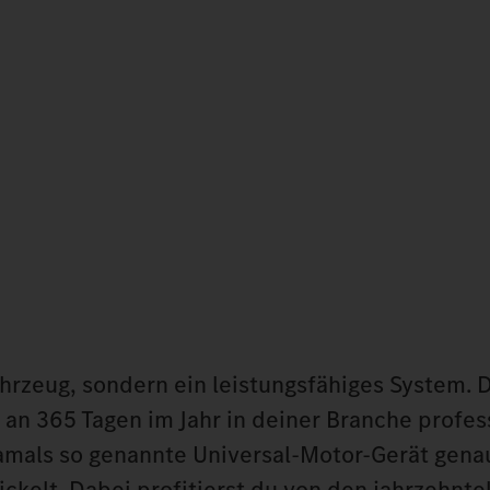
rzeug, sondern ein leistungsfähiges System. 
an 365 Tagen im Jahr in deiner Branche profes
damals so genannte Universal-Motor-Gerät gena
ckelt. Dabei profitierst du von den jahrzehnt