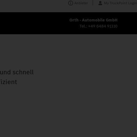
Anbieter
My TruckPoint Login
Orth - Automobile GmbH
Tel.:
+49 6484 91310
 und schnell
izient