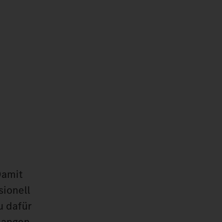
Damit
sionell
u dafür
elangen